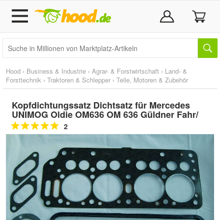
Hood
›
Business & Industrie
›
Agrar- & Forstwirtschaft
›
Land- &
Forsttechnik
›
Traktoren & Schlepper
›
Teile, Motoren & Zubehör
Kopfdichtungssatz Dichtsatz für Mercedes
UNIMOG Oldie OM636 OM 636 Güldner Fahr/
2