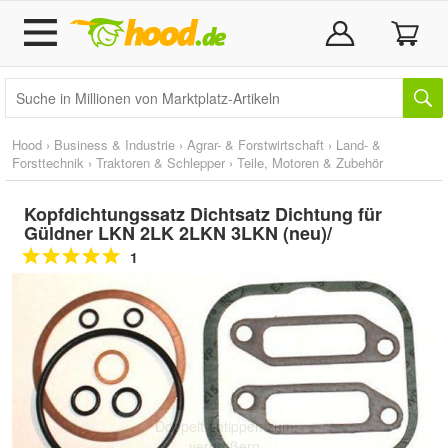
Hood
›
Business & Industrie
›
Agrar- & Forstwirtschaft
›
Land- &
Forsttechnik
›
Traktoren & Schlepper
›
Teile, Motoren & Zubehör
Kopfdichtungssatz Dichtsatz Dichtung für
Güldner LKN 2LK 2LKN 3LKN (neu)/
1
Doppelt antippen zum
vergrößern