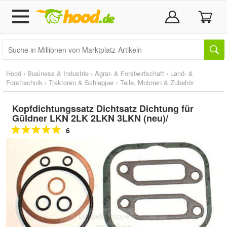
Hood
›
Business & Industrie
›
Agrar- & Forstwirtschaft
›
Land- &
Forsttechnik
›
Traktoren & Schlepper
›
Teile, Motoren & Zubehör
Kopfdichtungssatz Dichtsatz Dichtung für
Güldner LKN 2LK 2LKN 3LKN (neu)/
6
Doppelt antippen zum
vergrößern