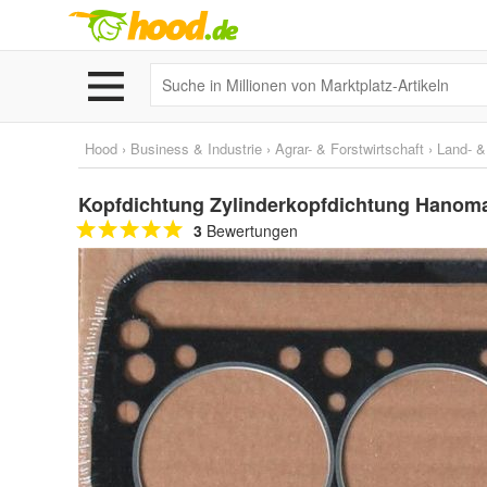
Hood
›
Business & Industrie
›
Agrar- & Forstwirtschaft
›
Land- &
Kopfdichtung Zylinderkopfdichtung Hanomag 
3
Bewertungen