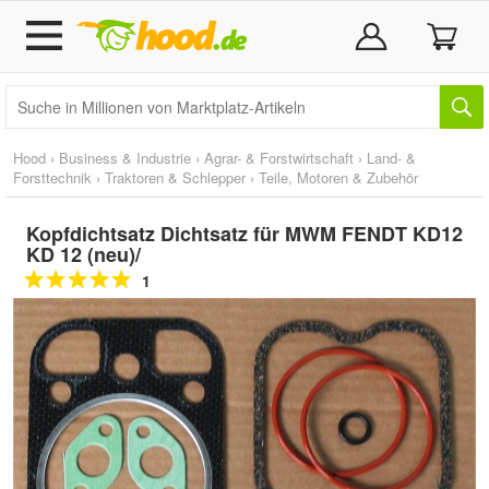
Hood
›
Business & Industrie
›
Agrar- & Forstwirtschaft
›
Land- &
Forsttechnik
›
Traktoren & Schlepper
›
Teile, Motoren & Zubehör
Kopfdichtsatz Dichtsatz für MWM FENDT KD12
KD 12 (neu)/
1