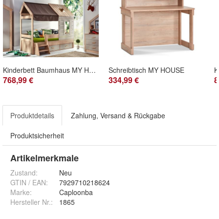
Kinderbett Baumhaus MY HOUSE, 90x200cm
Schreibtisch MY HOUSE
768,99 €
334,99 €
8
Produktdetails
Zahlung, Versand & Rückgabe
Produktsicherheit
Artikelmerkmale
Zustand:
Neu
GTIN / EAN:
7929710218624
Marke:
Caploonba
Hersteller Nr.:
1865