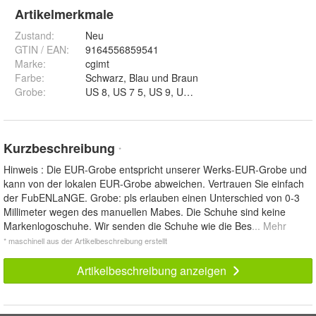
Artikelmerkmale
Zustand:
Neu
GTIN / EAN:
9164556859541
Marke:
cgimt
Farbe
:
Schwarz, Blau und Braun
Grobe
:
US 8, US 7 5, US 9, US 8 5 und US 10
Kurzbeschreibung
*
Hinweis : Die EUR-Grobe entspricht unserer Werks-EUR-Grobe und
kann von der lokalen EUR-Grobe abweichen. Vertrauen Sie einfach
der FubENLaNGE. Grobe: pls erlauben einen Unterschied von 0-3
Millimeter wegen des manuellen Mabes. Die Schuhe sind keine
Markenlogoschuhe. Wir senden die Schuhe wie die Bes
... Mehr
* maschinell aus der Artikelbeschreibung erstellt
Artikelbeschreibung anzeigen