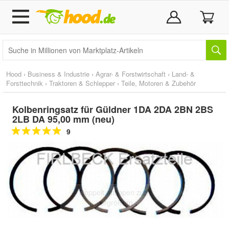
Hood
›
Business & Industrie
›
Agrar- & Forstwirtschaft
›
Land- &
Forsttechnik
›
Traktoren & Schlepper
›
Teile, Motoren & Zubehör
Kolbenringsatz für Güldner 1DA 2DA 2BN 2BS
2LB DA 95,00 mm (neu)
9
Doppelt antippen zum
vergrößern