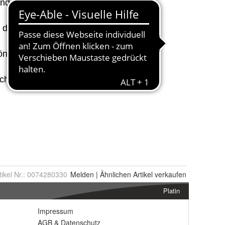
tikel Nr.:
0074280330
Melden
|
Ähnlichen
Artikel verkaufen
Platin
Impressum
AGB
&
Datenschutz