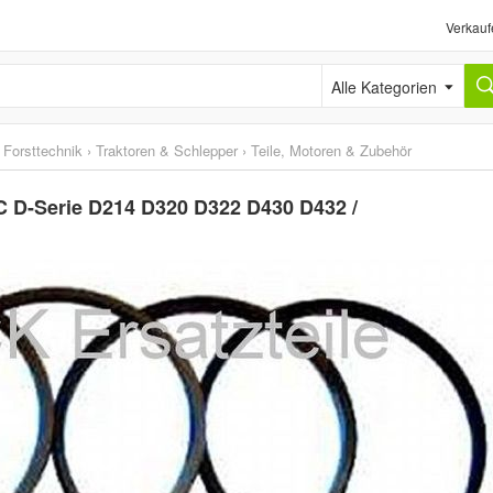
Verkauf
Alle Kategorien
 Forsttechnik
›
Traktoren & Schlepper
›
Teile, Motoren & Zubehör
C D-Serie D214 D320 D322 D430 D432 /