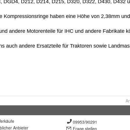
Ar
erkäufe
09953/90291
lich
er Anbieter
Frage stellen