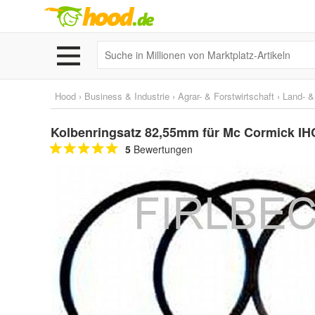
Hood
›
Business & Industrie
›
Agrar- & Forstwirtschaft
›
Land- &
Kolbenringsatz 82,55mm für Mc Cormick IH
5
Bewertungen