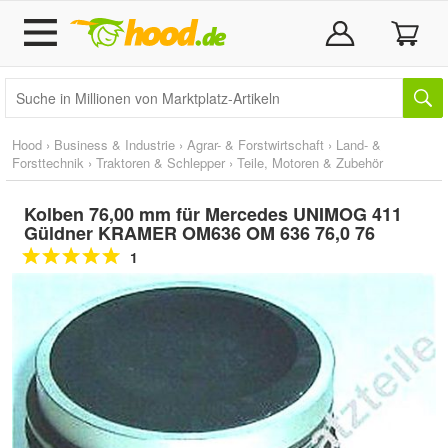
Hood
›
Business & Industrie
›
Agrar- & Forstwirtschaft
›
Land- &
Forsttechnik
›
Traktoren & Schlepper
›
Teile, Motoren & Zubehör
Kolben 76,00 mm für Mercedes UNIMOG 411
Güldner KRAMER OM636 OM 636 76,0 76
1