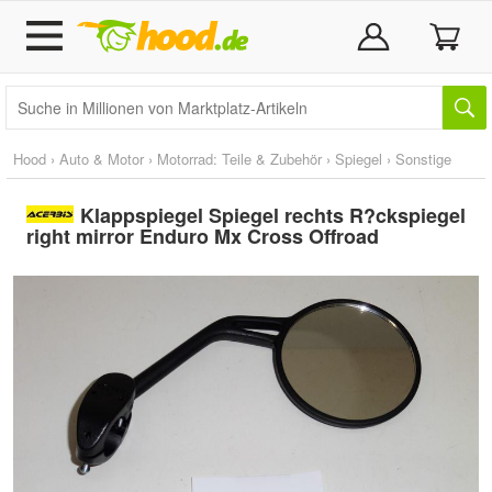
Hood
›
Auto & Motor
›
Motorrad: Teile & Zubehör
›
Spiegel
›
Sonstige
Klappspiegel Spiegel rechts R?ckspiegel
right mirror Enduro Mx Cross Offroad