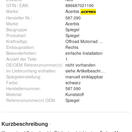
GTIN / EAN:
886687021190
Marke:
Acerbis
Hersteller Nr.:
587.090
Marke
:
Acerbis
Baugruppe
:
Spiegel
Produktart
:
Spiegel
Kraftradtyp
:
Offroad Motorrad Enduro Cross
Einbauposition
:
Rechts
Besonderheiten
:
einfache Installation
Anzahl der Teile
:
1
OE/OEM Referenznummer(n)
:
nicht vorhanden
Im Lieferumfang enthalten
:
siehe Artikelbeschreibung
Spiegeleinstellung
:
manuell einklappbar
Farbe
:
schwarz
Herstellernummer
:
587.090
Material
:
Kunststoff
Referenznummer(n) OEM
:
Spiegel
Kurzbeschreibung
*