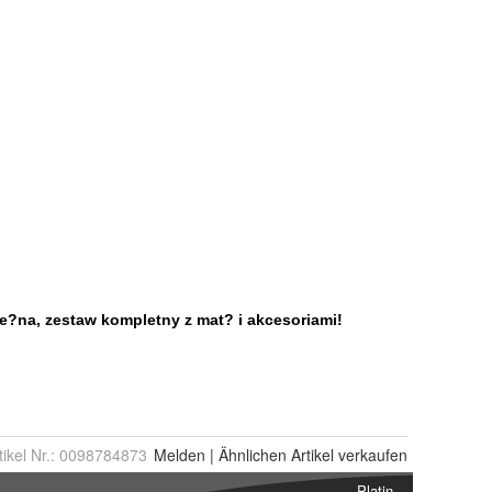
tikel Nr.:
0098784873
Melden
|
Ähnlichen
Artikel verkaufen
Platin