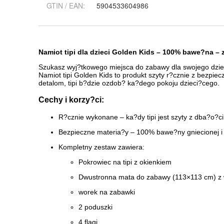
GTIN / EAN:
5904533604986