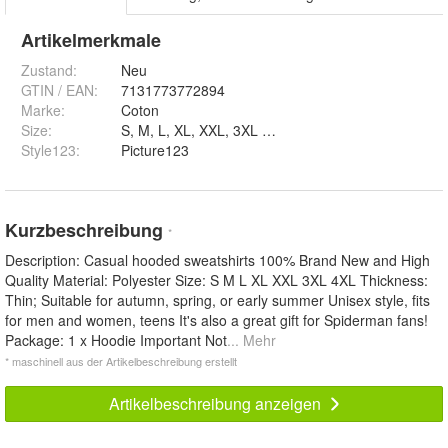
Artikelmerkmale
Zustand:
Neu
GTIN / EAN:
7131773772894
Marke:
Coton
Size
:
S, M, L, XL, XXL, 3XL und 4XL
Style123
:
Picture123
Kurzbeschreibung
*
Description: Casual hooded sweatshirts 100% Brand New and High
Quality Material: Polyester Size: S M L XL XXL 3XL 4XL Thickness:
Thin; Suitable for autumn, spring, or early summer Unisex style, fits
for men and women, teens It's also a great gift for Spiderman fans!
Package: 1 x Hoodie Important Not
... Mehr
* maschinell aus der Artikelbeschreibung erstellt
Artikelbeschreibung anzeigen