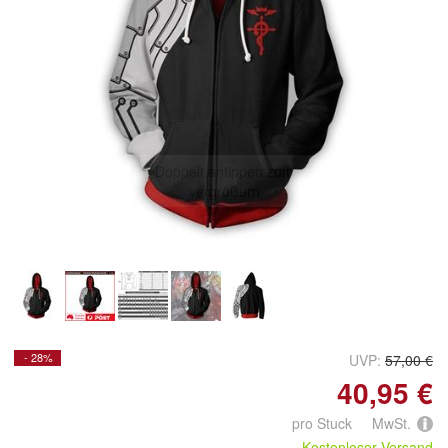
Doppelt antippen zum
vergrößern
- 28%
UVP:
57,00 €
40,95 €
pro Stuck MwSt.
Kostenloser Versand