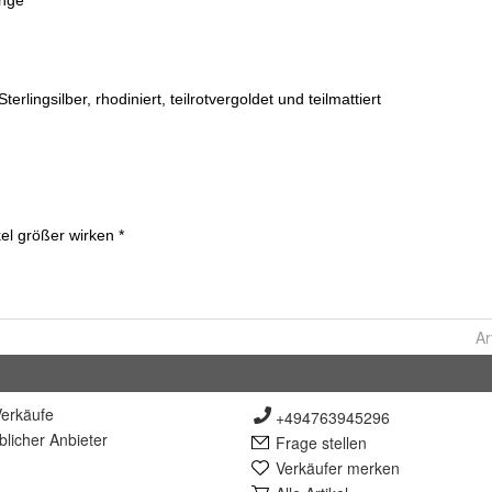
Ar
erkäufe
+494763945296
lich
er Anbieter
Frage stellen
Verkäufer merken