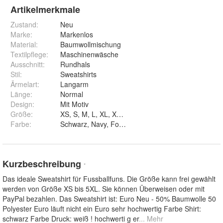
Artikelmerkmale
Zustand:
Neu
Marke:
Markenlos
Material
:
Baumwollmischung
Textilpflege
:
Maschinenwäsche
Ausschnitt
:
Rundhals
Stil
:
Sweatshirts
Ärmelart
:
Langarm
Länge
:
Normal
Design
:
Mit Motiv
Größe
:
XS, S, M, L, XL, XXL, 3XL, 4XL und 5XL
Farbe
:
Schwarz, Navy, Forstgrün, Weiß und Rot
Kurzbeschreibung
*
Das ideale Sweatshirt für Fussballfuns. Die Größe kann frei gewählt
werden von Größe XS bis 5XL. Sie können Überweisen oder mit
PayPal bezahlen. Das Sweatshirt ist: Euro Neu - 50% Baumwolle 50
Polyester Euro läuft nicht ein Euro sehr hochwertig Farbe Shirt:
schwarz Farbe Druck: weiß ! hochwerti g er
... Mehr