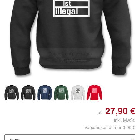
Doppelt antippen zum
vergrößern
27,90 €
ab
inkl. MwSt.
Versandkosten nur 3,90 €