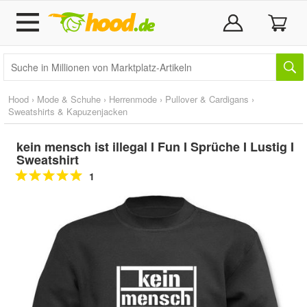
Hood
›
Mode & Schuhe
›
Herrenmode
›
Pullover & Cardigans
›
Sweatshirts & Kapuzenjacken
kein mensch ist illegal I Fun I Sprüche I Lustig I
Sweatshirt
1