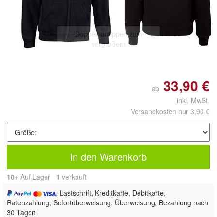
Doppelt antippen zum
vergrößern
33,90 €
ab
inkl. MwSt.
Versandkosten nur 3,90 €
In den Warenkorb
10+
Auf Lager
1
 verkauft
, Lastschrift, Kreditkarte, Debitkarte,
Ratenzahlung, Sofortüberweisung, Überweisung, Bezahlung nach
30 Tagen