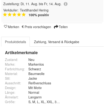
Zustellung:
Di, 11. Aug. bis Fr, 14. Aug.
Verkäufer:
Textilhandel Hering
100% positiv
Merken
Preis vorschlagen
Teilen
Produktdetails
Zahlung, Versand & Rückgabe
Artikelmerkmale
Zustand:
Neu
Marke:
Markenlos
Farbrichtung
:
Schwarz
Material
:
Baumwolle
Stil
:
Jacke
Ausschnitt
:
Reißverschluss
Design
:
Mit Motiv
Länge
:
Normal
Ärmelart
:
Langarm
Größe
:
S, M, L, XL, XXL, 3XL, 4XL und 5XL