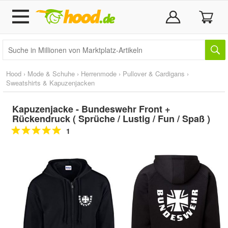
Hood
›
Mode & Schuhe
›
Herrenmode
›
Pullover & Cardigans
›
Sweatshirts & Kapuzenjacken
Kapuzenjacke - Bundeswehr Front +
Rückendruck ( Sprüche / Lustig / Fun / Spaß )
1