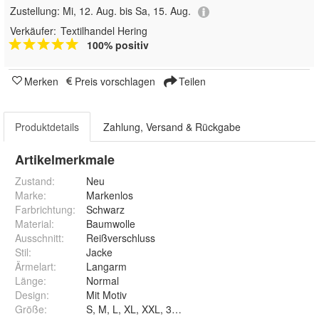
Zustellung:
Mi, 12. Aug. bis Sa, 15. Aug.
Verkäufer:
Textilhandel Hering
100% positiv
Merken
Preis vorschlagen
Teilen
Produktdetails
Zahlung, Versand & Rückgabe
Artikelmerkmale
Zustand:
Neu
Marke:
Markenlos
Farbrichtung
:
Schwarz
Material
:
Baumwolle
Ausschnitt
:
Reißverschluss
Stil
:
Jacke
Ärmelart
:
Langarm
Länge
:
Normal
Design
:
Mit Motiv
Größe
:
S, M, L, XL, XXL, 3XL, 4XL und 5XL