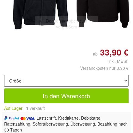
Doppelt antippen zum
vergrößern
33,90 €
ab
inkl. MwSt.
Versandkosten nur 3,90 €
In den Warenkorb
Auf Lager
1
 verkauft
, Lastschrift, Kreditkarte, Debitkarte,
Ratenzahlung, Sofortüberweisung, Überweisung, Bezahlung nach
30 Tagen