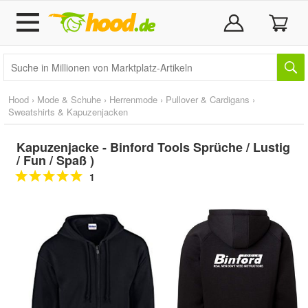
Hood
›
Mode & Schuhe
›
Herrenmode
›
Pullover & Cardigans
›
Sweatshirts & Kapuzenjacken
Kapuzenjacke - Binford Tools Sprüche / Lustig
/ Fun / Spaß )
1