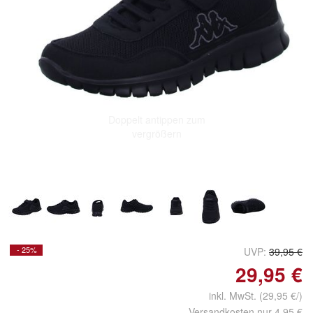
Doppelt antippen zum
vergrößern
- 25%
UVP:
39,95 €
29,95 €
inkl. MwSt.
(29,95 €/)
Versandkosten nur 4,95 €