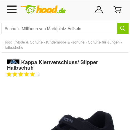
Hood
›
Mode & Schuhe
›
Kindermode & -schuhe
›
Schuhe für Jungen
›
Halbschuhe
Kappa Klettverschluss/ Slipper
Halbschuh
1