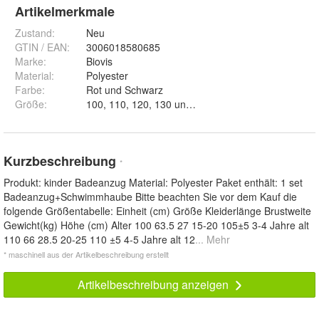
Artikelmerkmale
Zustand:
Neu
GTIN / EAN:
3006018580685
Marke:
Biovis
Material
:
Polyester
Farbe
:
Rot und Schwarz
Größe
:
100, 110, 120, 130 und 140
Kurzbeschreibung
*
Produkt: kinder Badeanzug Material: Polyester Paket enthält: 1 set
Badeanzug+Schwimmhaube Bitte beachten Sie vor dem Kauf die
folgende Größentabelle: Einheit (cm) Größe Kleiderlänge Brustweite
Gewicht(kg) Höhe (cm) Alter 100 63.5 27 15-20 105±5 3-4 Jahre alt
110 66 28.5 20-25 110 ±5 4-5 Jahre alt 12
... Mehr
* maschinell aus der Artikelbeschreibung erstellt
Artikelbeschreibung anzeigen