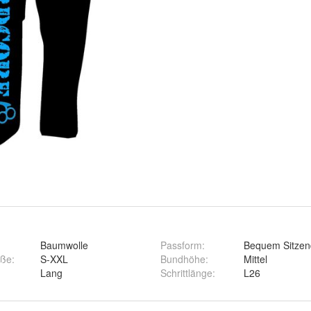
Baumwolle
Passform
:
Bequem Sitzen
öße
:
S-XXL
Bundhöhe
:
Mittel
Lang
Schrittlänge
:
L26