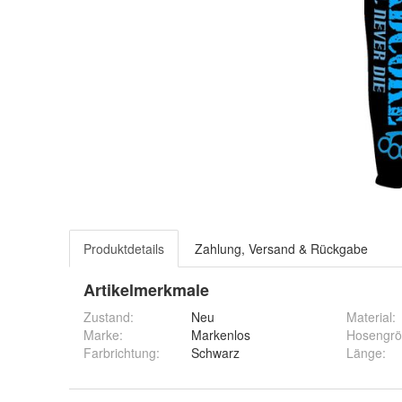
Produktdetails
Zahlung, Versand & Rückgabe
Artikelmerkmale
Zustand:
Neu
Material
:
Marke:
Markenlos
Hosengr
Farbrichtung
:
Schwarz
Länge
: