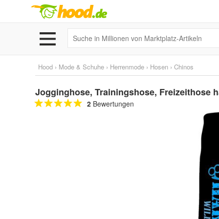
Hood
›
Mode & Schuhe
›
Herrenmode
›
Hosen
›
Chinos
Jogginghose, Trainingshose, Freizeithose ha
2
Bewertungen