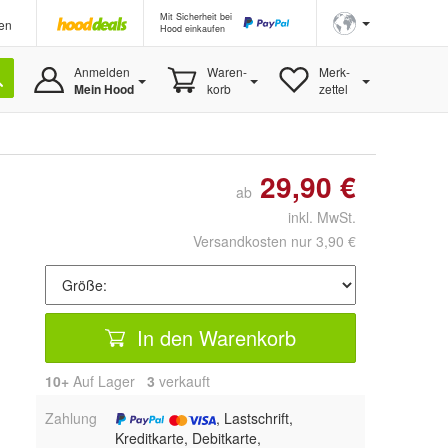
Mit Sicherheit bei
en
Hood einkaufen
Anmelden
Waren-
Merk-
Mein Hood
korb
zettel
29,90 €
ab
inkl. MwSt.
Versandkosten nur 3,90 €
In den Warenkorb
10+
Auf Lager
3
 verkauft
Zahlung
, Lastschrift,
Kreditkarte, Debitkarte,