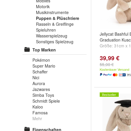
Mobiles
Motorik
Musikinstrumente
Puppen & Plüschtiere
Rasseln & Greiflinge
Spieluhren
Jellycat Bashful
Wasserspielzeug
Graduation Kusc
Sonstiges Spielzeug
Größe:
31cm x 
Top Marken
39,99 €
Pokémon
55,00 €
Super Mario
Kostenloser Versand
Schaffer
Nici
Aurora
Jazwares
Simba Toys
Bestseller
Schmidt Spiele
Kaloo
Famosa
Mehr
Eigenschaften