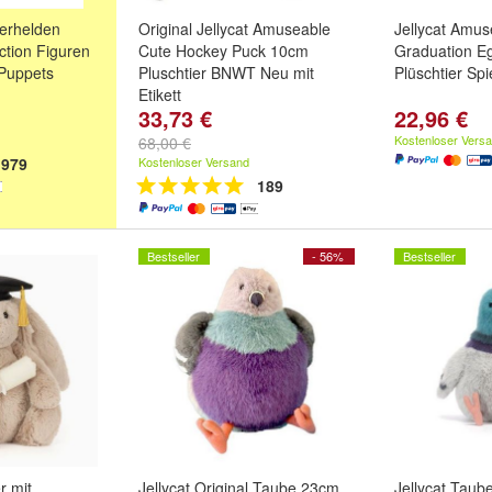
erhelden
Original Jellycat Amuseable
Jellycat Amus
ction Figuren
Cute Hockey Puck 10cm
Graduation Eg
Puppets
Pluschtier BNWT Neu mit
Plüschtier Sp
Etikett
33,73 €
22,96 €
Kostenloser Vers
68,00 €
979
Kostenloser Versand
189
Bestseller
- 56%
Bestseller
r mit
Jellycat Original Taube 23cm
Jellycat Taub