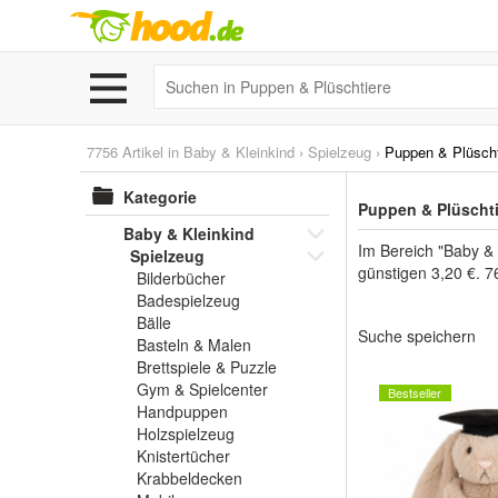
7756 Artikel in
Baby & Kleinkind
›
Spielzeug
›
Puppen & Plüscht
Kategorie
Puppen & Plüschti
Baby & Kleinkind
Im Bereich "Baby & 
Spielzeug
günstigen 3,20 €. 7
Bilderbücher
Badespielzeug
Bälle
Suche speichern
Basteln & Malen
Brettspiele & Puzzle
Gym & Spielcenter
Bestseller
Handpuppen
Holzspielzeug
Knistertücher
Krabbeldecken