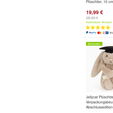
Plüschtier, 10 c
19,99 €
25,99 €
Kostenloser Versand
Bestseller
Jellycat Plüschtie
Verpackungsbeut
Abschlusseditio