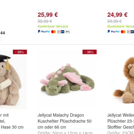
m
25,99 €
24,99 €
39,99 €
39,99 €
Kostenloser Versand
Kostenloser Vers
44
- 38%
- 38%
r mit
Jellycat Malachy Dragon
Jellycat Well
el,
Kuscheltier Plüschdrache 50
Plüschtier 23
n Hase 30 cm
cm oder 66 cm
Stofftier Ges
Größe:
50cm x 12cm x 14cm
Größe:
23CM