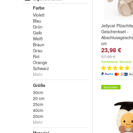
Farbe
Violett
Blau
Jellycat Plüschtie
Grün
Geschenkset -
Gelb
Abschlussgesche
Weiß
cm
Braun
23,98 €
Grau
Rot
57,00 €
Kostenloser Versand
Orange
Schwarz
Mehr
Größe
Bestseller
30cm
20 cm
25cm
40cm
20cm
Mehr