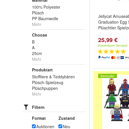
Material
100% Polyester
Plüsch
Jellycat Amusea
PP Baumwolle
Graduation Egg 
Mehr
Plüschtier Spiel
Choose
25,99 €
B
Kostenloser Versand
A
25cm
Mehr
Produktart
Bestseller
Stofftiere & Teddybären
Plüsch-Spielzeug
Plüschpuppen
Mehr
Filtern
Format
Zustand
Auktionen
Neu