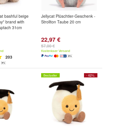
cat bashful beige
Jellycat Plüschtier-Geschenk -
ay" brand with
Strollton Taube 20 cm
sptach 31cm
22,97 €
57,00 €
and
Kostenloser Versand
203
Bestseller
- 62%