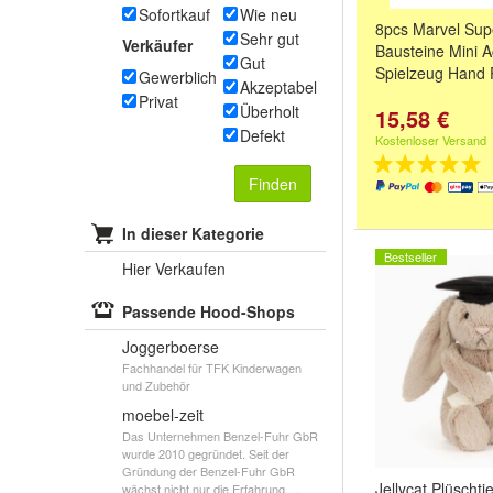
Sofortkauf
Wie neu
8pcs Marvel Sup
Sehr gut
Verkäufer
Bausteine Mini A
Gut
Spielzeug Hand 
Gewerblich
Akzeptabel
Privat
Überholt
15,58 €
Defekt
Kostenloser Versand
Finden
In dieser Kategorie
Bestseller
Hier Verkaufen
Passende Hood-Shops
Joggerboerse
Fachhandel für TFK Kinderwagen
und Zubehör
moebel-zeit
Das Unternehmen Benzel-Fuhr GbR
wurde 2010 gegründet. Seit der
Gründung der Benzel-Fuhr GbR
Jellycat Plüschtie
wächst nicht nur die Erfahrung, ...