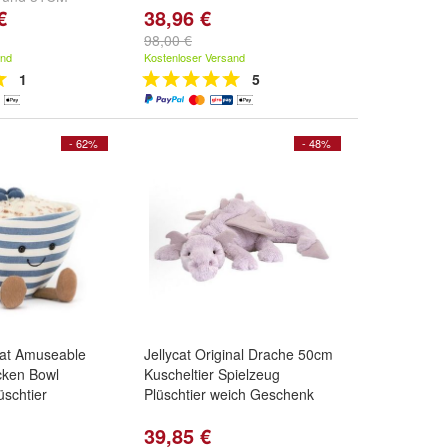
€
38,96 €
98,00 €
and
Kostenloser Versand
1
5
- 62%
- 48%
ycat Amuseable
Jellycat Original Drache 50cm
cken Bowl
Kuscheltier Spielzeug
üschtier
Plüschtier weich Geschenk
39,85 €