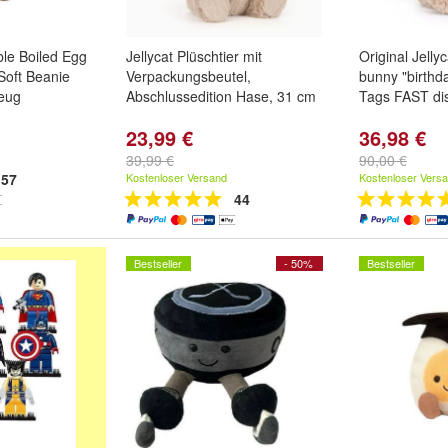
ble Boiled Egg
Jellycat Plüschtier mit
Original Jelly
Soft Beanie
Verpackungsbeutel,
bunny "birthd
zeug
Abschlussedition Hase, 31 cm
Tags FAST di
23,99 €
36,98 €
39,99 €
90,00 €
57
Kostenloser Versand
Kostenloser Vers
44
Bestseller
- 50%
Bestseller