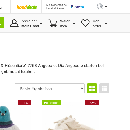
Mit Sicherheit bei
en
Hood einkaufen
Anmelden
Waren-
Merk-
Mein Hood
korb
zettel
 & Plüschtiere" 7756 Angebote. Die Angebote starten bei
u gebraucht kaufen.
- 11%
Bestseller
- 38%