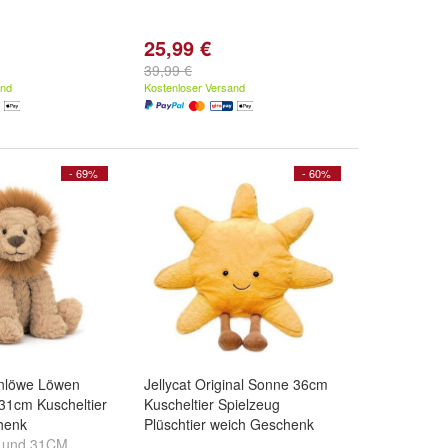
25,99 €
39,99 €
and
Kostenloser Versand
- 69%
- 60%
enlöwe Löwen
Jellycat Original Sonne 36cm
-31cm Kuscheltier
Kuscheltier Spielzeug
chenk
Plüschtier weich Geschenk
und
31CM