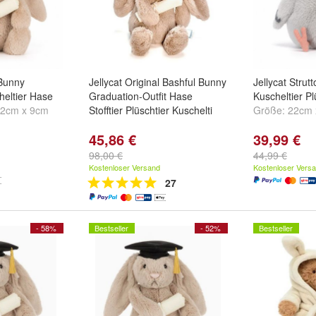
 Bunny
Jellycat Original Bashful Bunny
Jellycat Strut
heltier Hase
Graduation-Outfit Hase
Kuscheltier P
12cm x 9cm
Stofftier Plüschtier Kuschelti
Größe:
22cm 
45,86 €
39,99 €
98,00 €
44,99 €
Kostenloser Versand
Kostenloser Vers
27
- 58%
Bestseller
- 52%
Bestseller