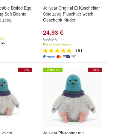
eable Boiled Egg
Jellycat Original Ei Kuscheltier
g Soft Beanie
Spielzeug Plüschtier weich
ielzeug
Geschenk Kinder
24,93 €
and
66,00 €
Kostenloser Versand
181
- 32%
Bestseller
- 70%
e 22cm
Jellycat Plüschtier mit