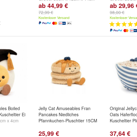
ab 44,99 €
ab 29,96 
und
66cm x 19cm x 20cm
72,99 €
98,00 €
Kostenloser Versand
Kostenloser Vers
les Boiled
Jelly Cat Amuseables Fran
Original Jell
uscheltier Ei
Pancakes Niedliches
Oats Haferflo
9cm x 4cm
Pfannkuchen-Pluschtier 15CM
Kuscheltier Pl
25,99 €
37,64 €