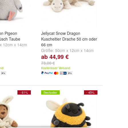
ton Pigeon
Jellycat Snow Dragon
lüsch Taube
Kuscheltier Drache 50 cm oder
x 12cm x 14cm
66 cm
Größe:
50cm x 12cm x 14cm
ab 44,99 €
und
66cm x 19cm x 20cm
73,00 €
and
Kostenloser Versand
- 61%
Bestseller
- 45%