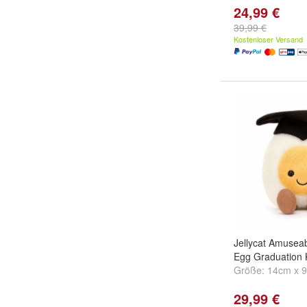
24,99 €
39,99 €
Kostenloser Versand
Jellycat Amuseab
Egg Graduation K
Größe:
14cm x 
29,99 €