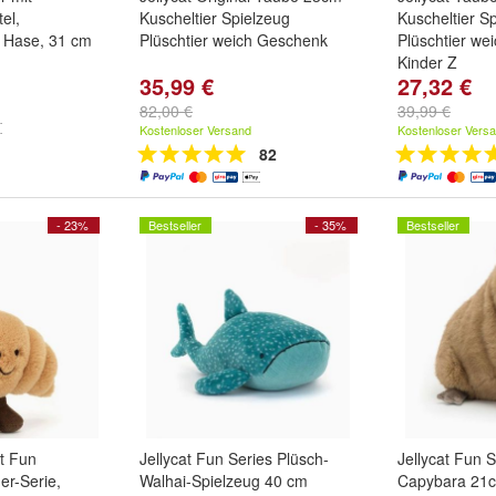
el,
Kuscheltier Spielzeug
Kuscheltier S
n Hase, 31 cm
Plüschtier weich Geschenk
Plüschtier we
Kinder Z
35,99 €
27,32 €
82,00 €
39,99 €
Kostenloser Versand
Kostenloser Vers
82
- 23%
Bestseller
- 35%
Bestseller
nt Fun
Jellycat Fun Series Plüsch-
Jellycat Fun S
er-Serie,
Walhai-Spielzeug 40 cm
Capybara 21