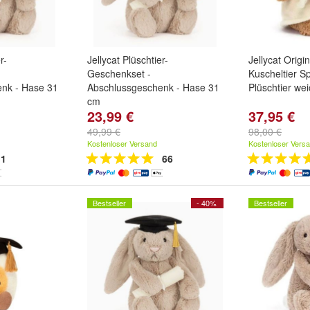
r-
Jellycat Plüschtier-
Jellycat Origi
Geschenkset -
Kuscheltier S
nk - Hase 31
Abschlussgeschenk - Hase 31
Plüschtier we
cm
23,99 €
37,95 €
49,99 €
98,00 €
Kostenloser Versand
Kostenloser Vers
1
66
Bestseller
- 40%
Bestseller