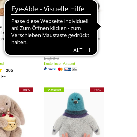
nal Bär 25cm
Jellycat Albee Bee Kuscheltier
pielzeug
Biene Hummel Plueschtier
ich Geschenk
Größe:
16cm x 11cm x 12cm
29,99 €
55,00 €
and
Kostenloser Versand
205
- 59%
Bestseller
- 60%