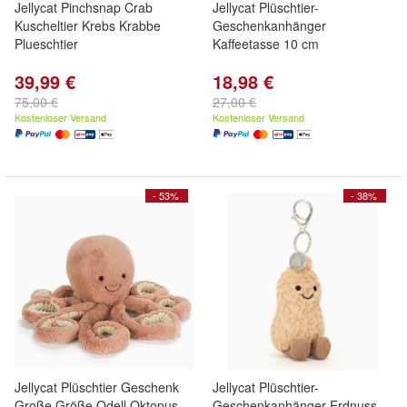
Jellycat Pinchsnap Crab
Jellycat Plüschtier-
Kuscheltier Krebs Krabbe
Geschenkanhänger
Plueschtier
Kaffeetasse 10 cm
39,99 €
18,98 €
75,00 €
27,00 €
Kostenloser Versand
Kostenloser Versand
- 53%
- 38%
Jellycat Plüschtier Geschenk
Jellycat Plüschtier-
Große Größe Odell Oktopus
Geschenkanhänger Erdnuss