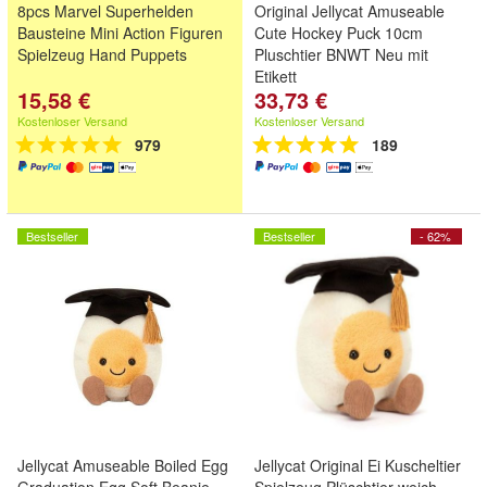
8pcs Marvel Superhelden
Original Jellycat Amuseable
Bausteine Mini Action Figuren
Cute Hockey Puck 10cm
Spielzeug Hand Puppets
Pluschtier BNWT Neu mit
Etikett
15,58 €
33,73 €
Kostenloser Versand
Kostenloser Versand
979
189
Bestseller
Bestseller
- 62%
Jellycat Amuseable Boiled Egg
Jellycat Original Ei Kuscheltier