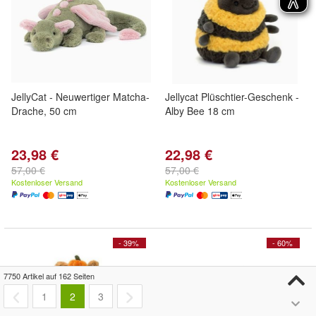
JellyCat - Neuwertiger Matcha-
Jellycat Plüschtier-Geschenk -
Drache, 50 cm
Alby Bee 18 cm
23,98 €
22,98 €
57,00 €
57,00 €
Kostenloser Versand
Kostenloser Versand
- 39%
- 60%
7750 Artikel auf 162 Seiten
1
2
3