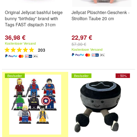
Original Jellycat bashful beige
Jellycat Plüschtier-Geschenk -
bunny "birthday" brand with
Strollton Taube 20 cm
Tags FAST disptach 31cm
36,98 €
22,97 €
Kostenloser Versand
57,00 €
203
Kostenloser Versand
Bestseller
Bestseller
- 50%