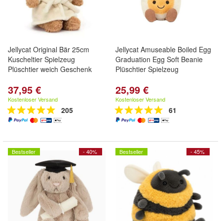
Jellycat Original Bär 25cm
Jellycat Amuseable Boiled Egg
Kuscheltier Spielzeug
Graduation Egg Soft Beanie
Plüschtier weich Geschenk
Plüschtier Spielzeug
37,95 €
25,99 €
Kostenloser Versand
Kostenloser Versand
205
61
Bestseller
- 40%
Bestseller
- 45%