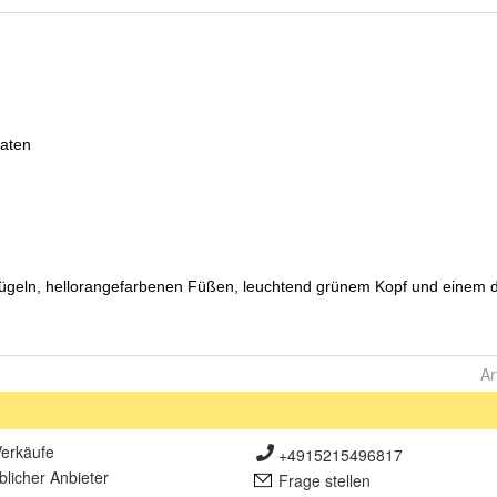
Ar
erkäufe
+4915215496817
lich
er Anbieter
Frage stellen