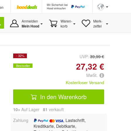
Mit Sicherheit bei
en
Hood einkaufen
Anmelden
Waren-
Merk-
Mein Hood
korb
zettel
- 32%
UVP:
39,99 €
27,32 €
Bestseller
MwSt.
Kostenloser Versand
In den Warenkorb
10+
Auf Lager
81
 verkauft
Zahlung
, Lastschrift,
Kreditkarte, Debitkarte,