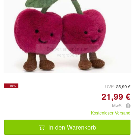
Doppelt antippen zum
vergrößern
- 15%
UVP:
25,99 €
21,99 €
MwSt.
Kostenloser Versand
In den Warenkorb