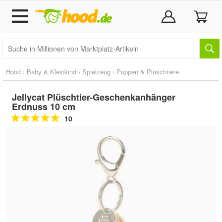
Hood
›
Baby & Kleinkind
›
Spielzeug
›
Puppen & Plüschtiere
Jellycat Plüschtier-Geschenkanhänger
Erdnuss 10 cm
10