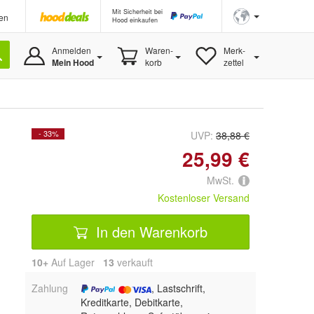
Mit Sicherheit bei
en
Hood einkaufen
Anmelden
Waren-
Merk-
Mein Hood
korb
zettel
- 33%
UVP:
38,88 €
25,99 €
MwSt.
Kostenloser Versand
In den Warenkorb
10+
Auf Lager
13
 verkauft
Zahlung
, Lastschrift,
Kreditkarte, Debitkarte,