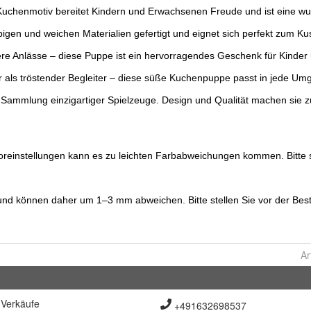
Ar
Verkäufe
+491632698537