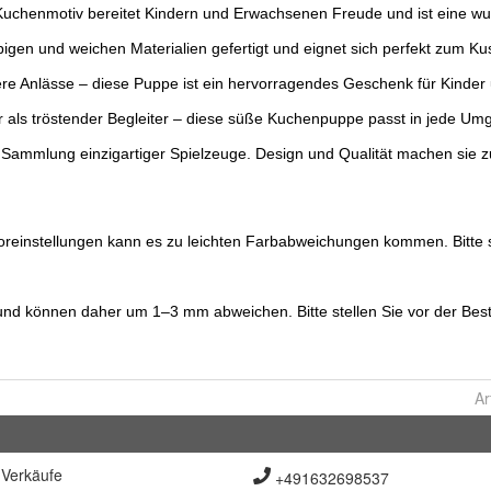
Ar
Verkäufe
+491632698537