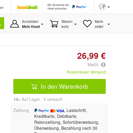
Mit Sicherheit bei
en
Hood einkaufen
Anmelden
Waren-
Merk-
Mein Hood
korb
zettel
26,99 €
MwSt.
Kostenloser Versand
In den Warenkorb
10+
Auf Lager
1
 verkauft
Zahlung
, Lastschrift,
Kreditkarte, Debitkarte,
Ratenzahlung, Sofortüberweisung,
Überweisung, Bezahlung nach 30