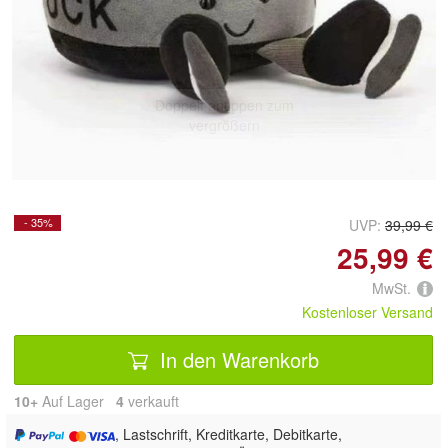
Doppelt antippen zum
vergrößern
- 35%
UVP:
39,99 €
25,99 €
MwSt.
Kostenloser Versand
In den Warenkorb
10+
Auf Lager
4
 verkauft
, Lastschrift, Kreditkarte, Debitkarte,