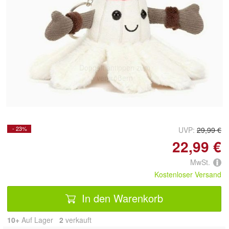
Doppelt antippen zum
vergrößern
- 23%
UVP:
29,99 €
22,99 €
MwSt.
Kostenloser Versand
In den Warenkorb
10+
Auf Lager
2
 verkauft