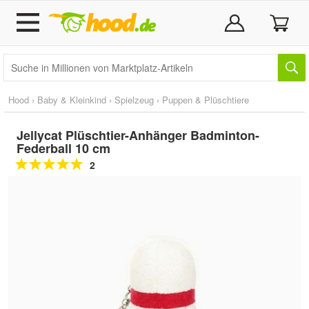
Hood
›
Baby & Kleinkind
›
Spielzeug
›
Puppen & Plüschtiere
Jellycat Plüschtier-Anhänger Badminton-
Federball 10 cm
2