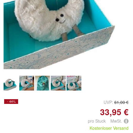
Doppelt antippen zum
vergrößern
- 44%
UVP:
61,00 €
33,95 €
pro Stuck MwSt.
Kostenloser Versand