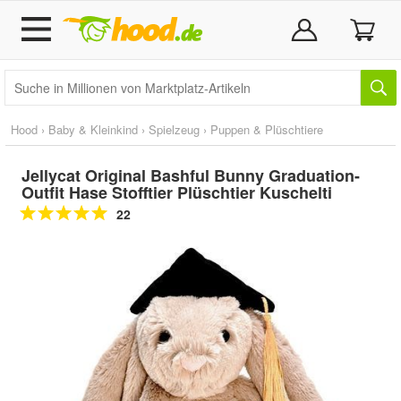
Hood
›
Baby & Kleinkind
›
Spielzeug
›
Puppen & Plüschtiere
Jellycat Original Bashful Bunny Graduation-
Outfit Hase Stofftier Plüschtier Kuschelti
22