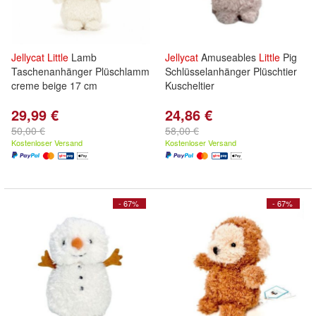
Jellycat
Little
Lamb
Jellycat
Amuseables
Little
Pig
Taschenanhänger Plüschlamm
Schlüsselanhänger Plüschtier
creme beige 17 cm
Kuscheltier
29,99 €
24,86 €
50,00 €
58,00 €
Kostenloser Versand
Kostenloser Versand
- 67%
- 67%