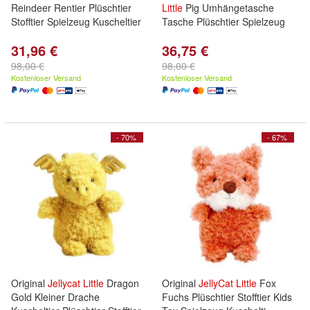
Reindeer Rentier Plüschtier
Little
Pig Umhängetasche
Stofftier Spielzeug Kuscheltier
Tasche Plüschtier Spielzeug
31,96 €
36,75 €
98,00 €
98,00 €
Kostenloser Versand
Kostenloser Versand
- 70%
- 67%
Original
Jellycat
Little
Dragon
Original
JellyCat
Little
Fox
Gold Kleiner Drache
Fuchs Plüschtier Stofftier Kids