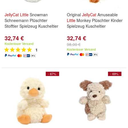
JellyCat
Little
Snowman
Original
JellyCat
Amuseable
Schneemann Plüschtier
Little
Monkey Plüschtier Kinder
Stofftier Spielzeug Kuscheltier
Spielzeug Kuscheltier
32,74 €
32,74 €
Kostenloser Versand
98,00 €
1
Kostenloser Versand
- 67%
- 69%