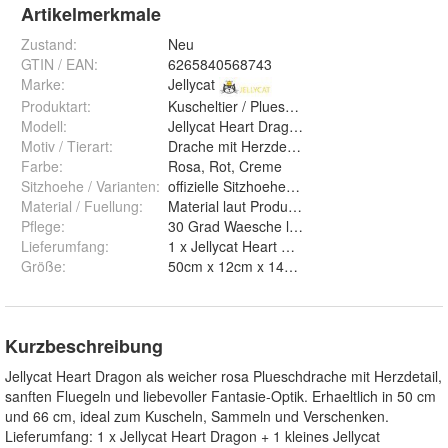
Artikelmerkmale
Zustand:
Neu
GTIN / EAN:
6265840568743
Marke:
Jellycat
Produktart
:
Kuscheltier / Plueschtier
Modell
:
Jellycat Heart Dragon
Motiv / Tierart
:
Drache mit Herzdetail
Farbe
:
Rosa, Rot, Creme
Sitzhoehe / Varianten
:
offizielle Sitzhoehe ca. 10 cm; Verkaufsvari
Material / Fuellung
:
Material laut Produktetikett; Fuellung laut P
Pflege
:
30 Grad Waesche laut Pflegeangabe; Pfleg
Lieferumfang
:
1 x Jellycat Heart Dragon + 1 x kleines Jelly
Größe
:
50cm x 12cm x 14cm und 66cm x 19cm
Kurzbeschreibung
Jellycat Heart Dragon als weicher rosa Plueschdrache mit Herzdetail,
sanften Fluegeln und liebevoller Fantasie-Optik. Erhaeltlich in 50 cm
und 66 cm, ideal zum Kuscheln, Sammeln und Verschenken.
Lieferumfang: 1 x Jellycat Heart Dragon + 1 kleines Jellycat