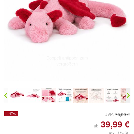
Doppelt antippen zum
vergrößern
- 47%
UVP:
75,00 €
39,99 €
ab
inkl. MwSt.