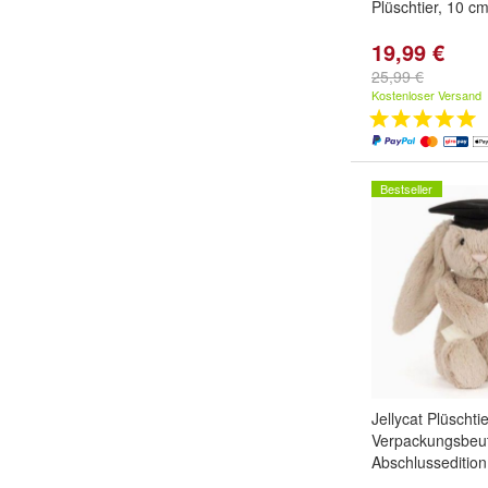
Plüschtier, 10 c
19,99 €
25,99 €
Kostenloser Versand
Bestseller
Jellycat Plüschtie
Verpackungsbeut
Abschlusseditio