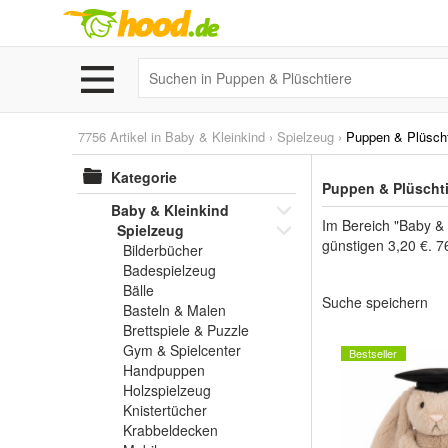
7756 Artikel in
Baby & Kleinkind
›
Spielzeug
›
Puppen & Plüscht
Kategorie
Puppen & Plüschti
Baby & Kleinkind
Im Bereich "Baby & 
Spielzeug
günstigen 3,20 €. 7
Bilderbücher
Badespielzeug
Bälle
Suche speichern
Basteln & Malen
Brettspiele & Puzzle
Gym & Spielcenter
Bestseller
Handpuppen
Holzspielzeug
Knistertücher
Krabbeldecken