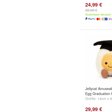
24,99 €
39,99 €
Kostenloser Versand
Jellycat Amuseab
Egg Graduation K
Größe:
14cm x 
29,99 €