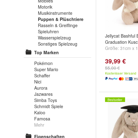
Mobiles
Motorik
Musikinstrumente
Puppen & Plüschtiere
Rasseln & Greiflinge
Spieluhren
Jellycat Bashful
Wasserspielzeug
Graduation Kusc
Sonstiges Spielzeug
Größe:
31cm x 
Top Marken
39,99 €
Pokémon
55,00 €
Super Mario
Kostenloser Versand
Schaffer
Nici
Aurora
Jazwares
Simba Toys
Bestseller
Schmidt Spiele
Kaloo
Famosa
Mehr
Eigenschaften