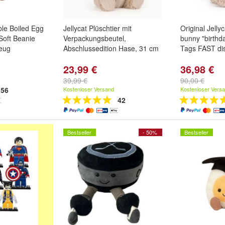
ble Boiled Egg
Jellycat Plüschtier mit
Original Jelly
Soft Beanie
Verpackungsbeutel,
bunny "birthd
zeug
Abschlussedition Hase, 31 cm
Tags FAST di
23,99 €
36,98 €
39,99 €
90,00 €
56
Kostenloser Versand
Kostenloser Vers
42
Bestseller
- 50%
Bestseller