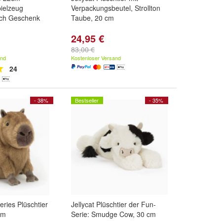
pielzeug
Verpackungsbeutel, Strollton
ich Geschenk
Taube, 20 cm
24,95 €
83,00 €
and
Kostenloser Versand
24
- 38%
Bestseller
- 35%
eries Plüschtier
Jellycat Plüschtier der Fun-
cm
Serie: Smudge Cow, 30 cm