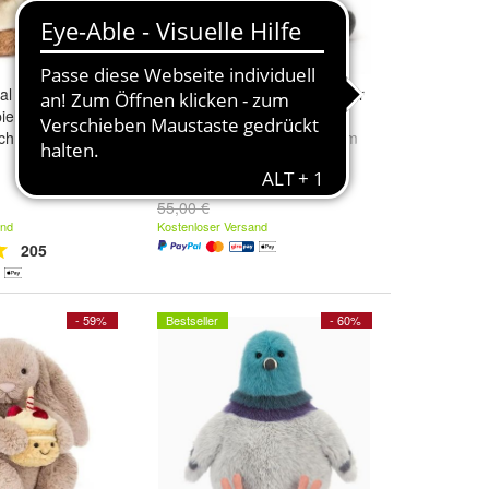
nal Bär 25cm
Jellycat Albee Bee Kuscheltier
pielzeug
Biene Hummel Plueschtier
ich Geschenk
Größe:
16cm x 11cm x 12cm
29,99 €
55,00 €
and
Kostenloser Versand
205
- 59%
Bestseller
- 60%