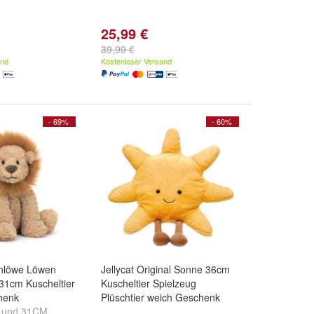
25,99 €
39,99 €
and
Kostenloser Versand
- 69%
- 60%
enlöwe Löwen
Jellycat Original Sonne 36cm
-31cm Kuscheltier
Kuscheltier Spielzeug
chenk
Plüschtier weich Geschenk
und
31CM