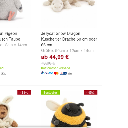
ton Pigeon
Jellycat Snow Dragon
lüsch Taube
Kuscheltier Drache 50 cm oder
x 12cm x 14cm
66 cm
Größe:
50cm x 12cm x 14cm
ab 44,99 €
und
66cm x 19cm x 20cm
73,00 €
and
Kostenloser Versand
- 61%
Bestseller
- 45%