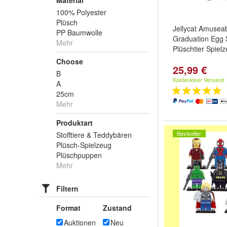
Material
100% Polyester
Plüsch
Jellycat Amusea
PP Baumwolle
Graduation Egg 
Mehr
Plüschtier Spiel
Choose
25,99 €
B
Kostenloser Versand
A
25cm
Mehr
Produktart
Bestseller
Stofftiere & Teddybären
Plüsch-Spielzeug
Plüschpuppen
Mehr
Filtern
Format
Zustand
Auktionen
Neu