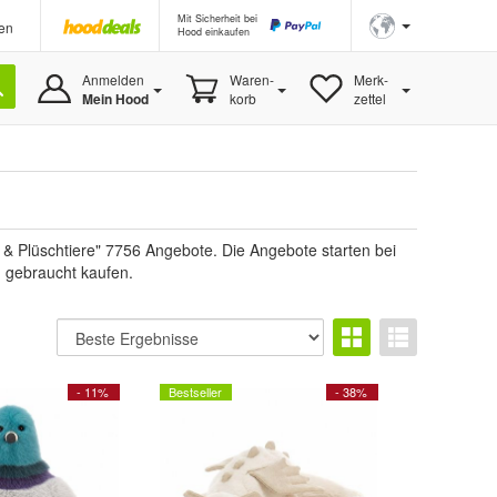
Mit Sicherheit bei
en
Hood einkaufen
Anmelden
Waren-
Merk-
Mein Hood
korb
zettel
 & Plüschtiere" 7756 Angebote. Die Angebote starten bei
u gebraucht kaufen.
- 11%
Bestseller
- 38%