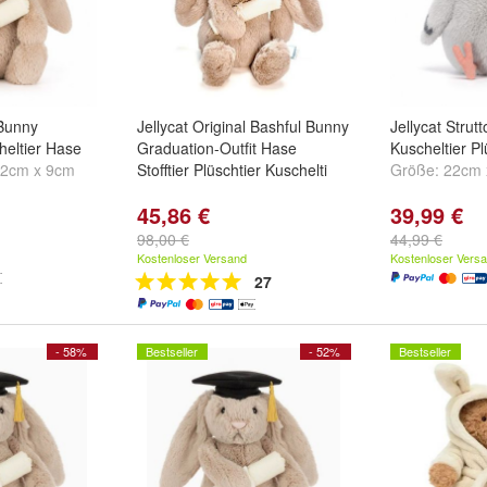
 Bunny
Jellycat Original Bashful Bunny
Jellycat Strut
heltier Hase
Graduation-Outfit Hase
Kuscheltier P
12cm x 9cm
Stofftier Plüschtier Kuschelti
Größe:
22cm 
45,86 €
39,99 €
98,00 €
44,99 €
Kostenloser Versand
Kostenloser Vers
27
- 58%
Bestseller
- 52%
Bestseller