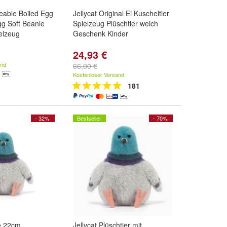
eable Boiled Egg
Jellycat Original Ei Kuscheltier
g Soft Beanie
Spielzeug Plüschtier weich
ielzeug
Geschenk Kinder
24,93 €
and
66,00 €
Kostenloser Versand
181
- 32%
Bestseller
- 70%
e 22cm
Jellycat Plüschtier mit