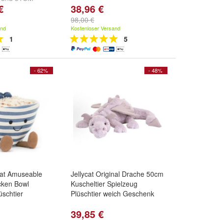
€
38,96 €
98,00 €
and
Kostenloser Versand
1
5
- 62%
- 48%
ycat Amuseable
Jellycat Original Drache 50cm
cken Bowl
Kuscheltier Spielzeug
üschtier
Plüschtier weich Geschenk
39,85 €