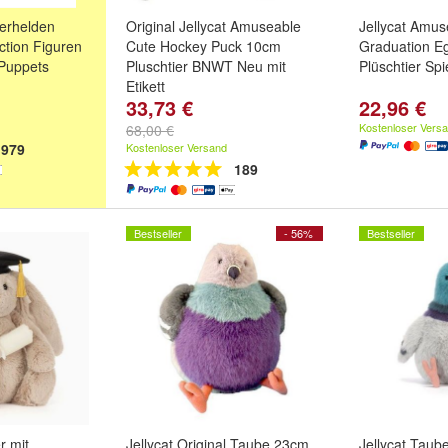
erhelden
Original Jellycat Amuseable
Jellycat Amus
ction Figuren
Cute Hockey Puck 10cm
Graduation Eg
Puppets
Pluschtier BNWT Neu mit
Plüschtier Sp
Etikett
33,73 €
22,96 €
Kostenloser Vers
68,00 €
979
Kostenloser Versand
189
Bestseller
- 56%
Bestseller
r mit
Jellycat Original Taube 23cm
Jellycat Taub