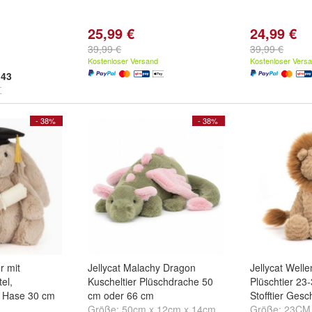
m
25,99 €
24,99 €
39,99 €
39,99 €
Kostenloser Versand
Kostenloser Vers
43
- 38%
- 38%
r mit
Jellycat Malachy Dragon
Jellycat Well
el,
Kuscheltier Plüschdrache 50
Plüschtier 23
n Hase 30 cm
cm oder 66 cm
Stofftier Ges
Größe:
50cm x 12cm x 14cm
Größe:
23CM