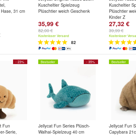
el,
Kuscheltier Spielzeug
Kuscheltier S
n Hase, 31 cm
Plüschtier weich Geschenk
Plüschtier we
Kinder Z
35,99 €
27,32 €
82,00 €
39,99 €
Kostenloser Versand
Kostenloser Vers
82
- 23%
Bestseller
- 35%
Bestseller
nt Fun
Jellycat Fun Series Plüsch-
Jellycat Fun S
er-Serie,
Walhai-Spielzeug 40 cm
Capybara 21