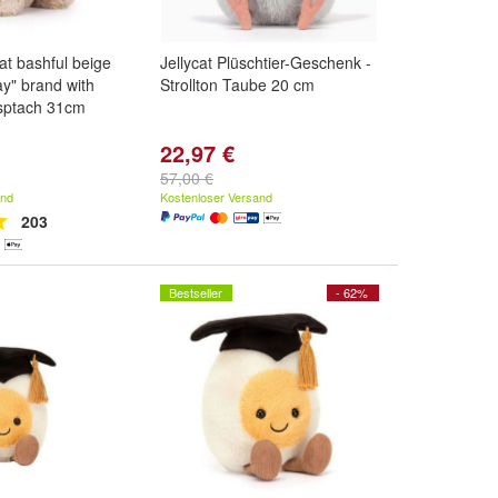
cat bashful beige
Jellycat Plüschtier-Geschenk -
ay" brand with
Strollton Taube 20 cm
sptach 31cm
22,97 €
57,00 €
and
Kostenloser Versand
203
Bestseller
- 62%