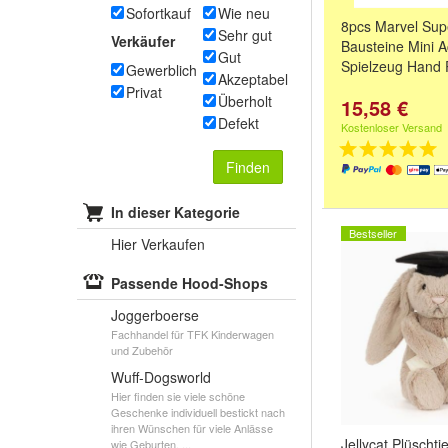
Sofortkauf
Wie neu
8pcs Marvel Sup
Sehr gut
Verkäufer
Bausteine Mini A
Gut
Spielzeug Hand 
Gewerblich
Akzeptabel
Privat
Überholt
15,58 €
Defekt
Kostenloser Versand
Finden
In dieser Kategorie
Bestseller
Hier Verkaufen
Passende Hood-Shops
Joggerboerse
Fachhandel für TFK Kinderwagen
und Zubehör
Wuff-Dogsworld
Hier finden sie viele schöne
Geschenke individuell bestickt nach
ihren Wünschen für viele Anlässe
Jellycat Plüschtie
wie Geburten, ...