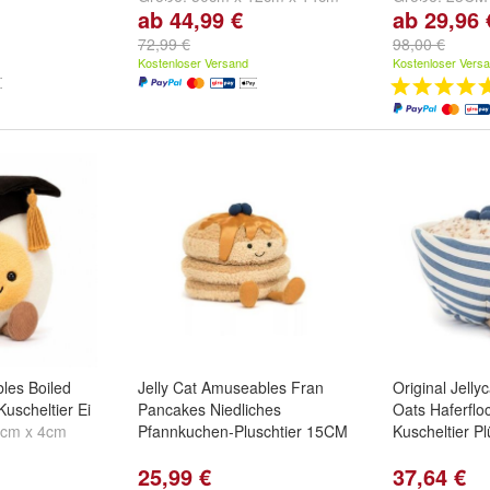
ab 44,99 €
ab 29,96 
und
66cm x 19cm x 20cm
72,99 €
98,00 €
Kostenloser Versand
Kostenloser Vers
les Boiled
Jelly Cat Amuseables Fran
Original Jell
uscheltier Ei
Pancakes Niedliches
Oats Haferflo
9cm x 4cm
Pfannkuchen-Pluschtier 15CM
Kuscheltier Pl
25,99 €
37,64 €