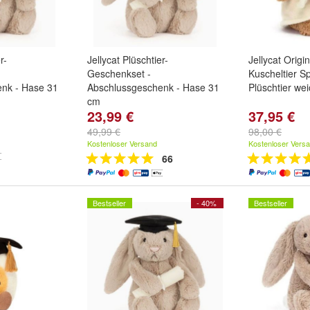
r-
Jellycat Plüschtier-
Jellycat Origi
Geschenkset -
Kuscheltier S
nk - Hase 31
Abschlussgeschenk - Hase 31
Plüschtier we
cm
23,99 €
37,95 €
49,99 €
98,00 €
Kostenloser Versand
Kostenloser Vers
66
Bestseller
- 40%
Bestseller