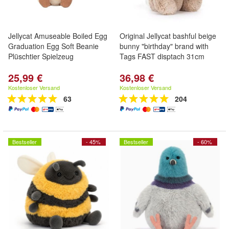
Jellycat Amuseable Boiled Egg
Original Jellycat bashful beige
Graduation Egg Soft Beanie
bunny "birthday" brand with
Plüschtier Spielzeug
Tags FAST disptach 31cm
25,99 €
36,98 €
Kostenloser Versand
Kostenloser Versand
63
204
Bestseller
- 45%
Bestseller
- 60%