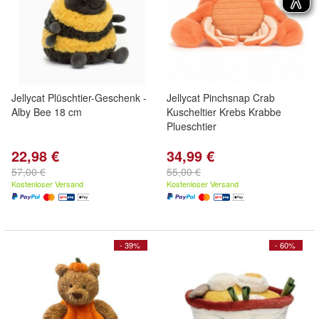
Jellycat Plüschtier-Geschenk -
Jellycat Pinchsnap Crab
Alby Bee 18 cm
Kuscheltier Krebs Krabbe
Plueschtier
22,98 €
34,99 €
57,00 €
55,00 €
Kostenloser Versand
Kostenloser Versand
- 39%
- 60%