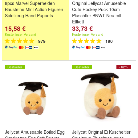
8pcs Marvel Superhelden
Original Jellycat Amuseable
Bausteine Mini Action Figuren
Cute Hockey Puck 10cm
Spielzeug Hand Puppets
Pluschtier BNWT Neu mit
Etikett
15,58 €
33,73 €
Kostenloser Versand
Kostenloser Versand
979
190
Bestseller
Bestseller
- 62%
Jellycat Amuseable Boiled Egg
Jellycat Original Ei Kuscheltier