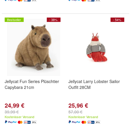
Bestseller
- 38%
- 54%
Jellycat Fun Series Plüschtier
Jellycat Larry Lobster Sailor
Capybara 21cm
Outfit 28CM
24,99 €
25,96 €
39,99 €
57,00 €
Kostenloser Versand
Kostenloser Versand