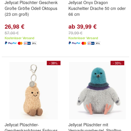
Jellycat Plüschtier Geschenk
Jellycat Onyx Dragon
Große Größe Odell Oktopus
Kuscheltier Drache 50 cm oder
(23 cm groß)
66 cm
26,98 €
ab 39,99 €
57,00 €
79,99 €
Kostenloser Versand
Kostenloser Versand
- 38%
- 33%
Jellycat Plüschtier-
Jellycat Plüschtier mit
Geschenkanhänger Erdnuss
Verpackungsbeutel, Strollton