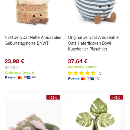
NEU JellyCat Nette Amusables
Original Jellycat Amuseable
Geburtstagstorte BNWT
Oats Haferflocken Bowl
Kuscheltier Plüschtier
23,98 €
37,64 €
Kostenloser Versand
57,00 €
Kostenloser Versand
5
- 38%
- 49%