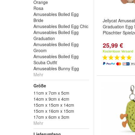
Orange
Rosa
Amuseables Boiled Egg
Bride
Jellycat Amusea
Amuseables Boiled Egg Chic
Graduation Egg 
Amuseables Boiled Egg
Plüschtier Spiel
Graduation
25,99 €
Amuseables Boiled Egg
Groom
Kostenloser Versand
Amuseables Boiled Egg
Scuba Outfit
Amuseables Bunny Egg
Mehr
Größe
11cm x 7cm x 5cm
14cm x 9cm x 4cm
15cm x 15cm x 14cm
15cm x 16cm x 15cm
17cm x 6cm x 3cm
Mehr
Lieferumfang