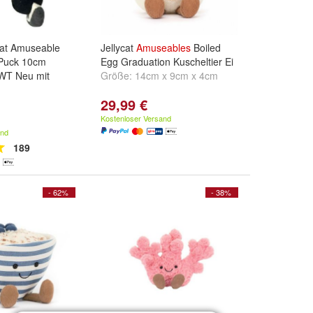
ycat Amuseable
Jellycat
Amuseables
Boiled
Puck 10cm
Egg Graduation Kuscheltier Ei
NWT Neu mit
Größe:
14cm x 9cm x 4cm
29,99 €
Kostenloser Versand
and
189
- 62%
- 38%