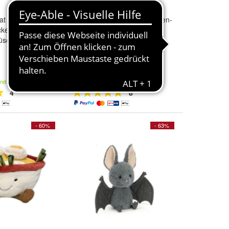
ycat Amuseable
JellyCat
Amuseables
Korallen-
cken Bowl
Stofftier Rosa Korallen-
üschtier
Pluschtier Z
24,76 €
39,99 €
and
Kostenloser Versand
4
8
- 60%
- 63%