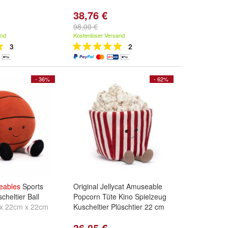
38,76 €
98,00 €
and
Kostenloser Versand
3
2
- 36%
- 62%
eables
Sports
Original Jellycat Amuseable
cheltier Ball
Popcorn Tüte Kino Spielzeug
x 22cm x 22cm
Kuscheltier Plüschtier 22 cm
36,85 €