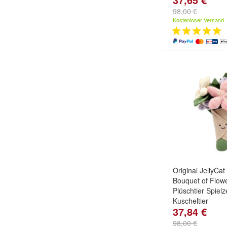
98,00 €
Kostenloser Versand
Original JellyCat
Bouquet of Flowe
Plüschtier Spiel
Kuscheltier
37,84 €
98,00 €