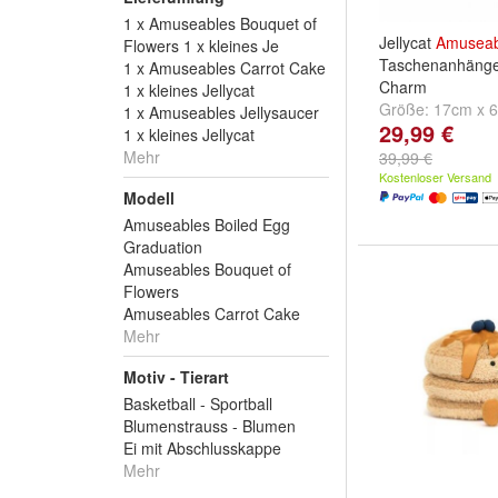
1 x Amuseables Bouquet of
Jellycat
Amuseab
Flowers 1 x kleines Je
Taschenanhänge
1 x Amuseables Carrot Cake
Charm
1 x kleines Jellycat
Größe:
17cm x 
1 x Amuseables Jellysaucer
29,99 €
1 x kleines Jellycat
Mehr
39,99 €
Kostenloser Versand
Modell
Amuseables Boiled Egg
Graduation
Amuseables Bouquet of
Flowers
Amuseables Carrot Cake
Mehr
Motiv - Tierart
Basketball - Sportball
Blumenstrauss - Blumen
Ei mit Abschlusskappe
Mehr