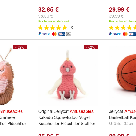
32,85 €
29,99 €
98,00 €
39,99 €
Kostenloser Versand
Kostenloser Vers
2
- 62%
- 62%
Amuseables
Original Jellycat
Amuseables
Jellycat
Amus
Garnele
Kakadu Squawkatoo Vogel
Basketball Kus
ier Plüschtier
Kuscheltier Plüschtier Stofftier
Größe:
32cm 
36,95 €
39,99 €