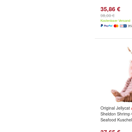
35,86 €
98,00 €
Kostenloser Versand
Original Jellycat
Sheldon Shrimp 
Seafood Kuschelt
37,65 €