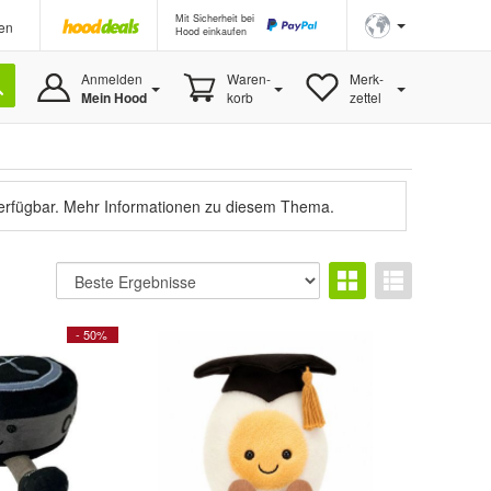
Mit Sicherheit bei
en
Hood einkaufen
Anmelden
Waren-
Merk-
Mein Hood
korb
zettel
verfügbar.
Mehr Informationen zu diesem Thema.
- 50%