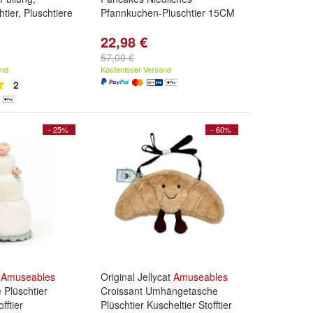
tier, Pluschtiere
Pfannkuchen-Pluschtier 15CM
22,98 €
57,00 €
and
Kostenloser Versand
2
- 25%
- 60%
t
Amuseables
Original Jellycat
Amuseables
 Plüschtier
Croissant Umhängetasche
fftier
Plüschtier Kuscheltier Stofftier