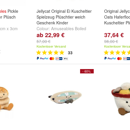
les
Pickle
Jellycat Original Ei Kuscheltier
Original Jell
r Plüsch
Spielzeug Plüschtier weich
Oats Haferflo
Geschenk Kinder
Kuscheltier Pl
6cm x 3cm
Colour:
Amuseables Boiled
ab 22,99 €
37,64 €
Egg Groom
,
Amuseables
Boiled Egg Bride
,
Amuseables
57,00 €
98,00 €
Bunny Egg
und
weitere ...
Kostenloser Versand
Kostenloser Vers
33
- 60%