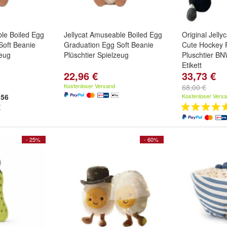
ble Boiled Egg
Jellycat Amuseable Boiled Egg
Original Jell
Soft Beanie
Graduation Egg Soft Beanie
Cute Hockey 
zeug
Plüschtier Spielzeug
Pluschtier B
Etikett
22,96 €
33,73 €
Kostenloser Versand
68,00 €
56
Kostenloser Vers
- 25%
- 60%