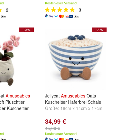
and
Kostenloser Versand
2
3
- 61%
- 22%
Cat
Amuseables
Jellycat
Amuseables
Oats
ft Plüschtier
Kuscheltier Haferbrei Schale
der Kuscheltier
Größe:
18cm x 14cm x 17cm
34,99 €
45,00 €
and
Kostenloser Versand