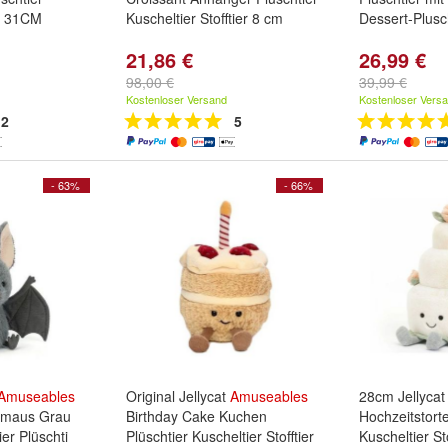
t 31CM
Kuscheltier Stofftier 8 cm
Dessert-Plusch
21,86 €
26,99 €
98,00 €
39,99 €
Kostenloser Versand
Kostenloser Vers
2
5
- 63%
- 66%
Amuseables
Original Jellycat
Amuseables
28cm Jellyca
rmaus Grau
Birthday Cake Kuchen
Hochzeitstorte
ier Plüschti
Plüschtier Kuscheltier Stofftier
Kuscheltier Sto