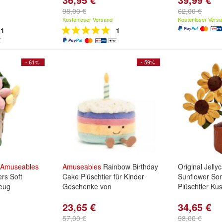
98,00 €
62,00 €
Kostenloser Versand
Kostenloser Vers
1
1
- 61%
- 59%
Amuseables
Amuseables
Rainbow Birthday
Original Jelly
rs Soft
Cake Plüschtier für Kinder
Sunflower So
zeug
Geschenke von
Plüschtier Ku
23,65 €
34,65 €
57,00 €
98,00 €