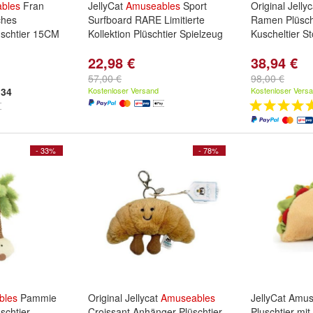
bles
Fran
JellyCat
Amuseables
Sport
Original Jell
ches
Surfboard RARE Limitierte
Ramen Plüscht
schtier 15CM
Kollektion Plüschtier Spielzeug
Kuscheltier St
22,98 €
38,94 €
57,00 €
98,00 €
34
Kostenloser Versand
Kostenloser Vers
- 33%
- 78%
bles
Pammie
Original Jellycat
Amuseables
JellyCat Amu
schtier
Croissant Anhänger Plüschtier
Pluschtier mit