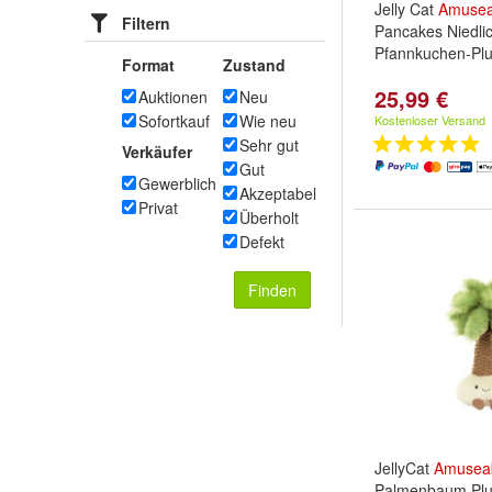
Jelly Cat
Amusea
Filtern
Pancakes Niedli
Pfannkuchen-Plu
Format
Zustand
25,99 €
Auktionen
Neu
Sofortkauf
Wie neu
Kostenloser Versand
Sehr gut
Verkäufer
Gut
Gewerblich
Akzeptabel
Privat
Überholt
Defekt
Finden
JellyCat
Amusea
Palmenbaum Plu