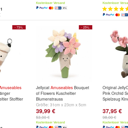
Kostenloser Versand
Kostenloser Vers
1
- 73%
- 25%
Amuseables
Jellycat
Amuseables
Bouquet
Original Jelly
hänger
of Flowers Kuscheltier
Pink Orchid So
tier Stofftier
Blumenstrauss
Spielzeug Kin
Größe:
31cm x 23cm x 5cm
39,99 €
37,95 €
53,00 €
98,00 €
Kostenloser Versand
Kostenloser Vers