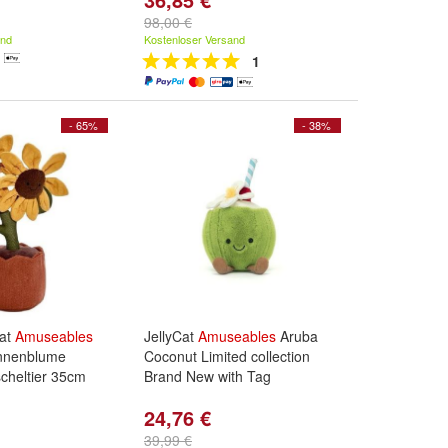
98,00 €
and
Kostenloser Versand
1
- 65%
- 38%
cat
Amuseables
JellyCat
Amuseables
Aruba
nnenblume
Coconut Limited collection
scheltier 35cm
Brand New with Tag
24,76 €
39,99 €