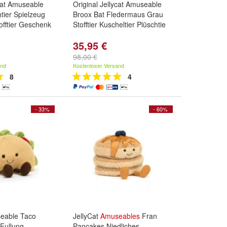
ycat Amuseable
Original Jellycat Amuseable
ier Spielzeug
Broox Bat Fledermaus Grau
offtier Geschenk
Stofftier Kuscheltier Plüschtie
35,95 €
98,00 €
and
Kostenloser Versand
8
4
- 33%
- 60%
seable Taco
JellyCat
Amuseables
Fran
 Fullung,
Pancakes Niedliches