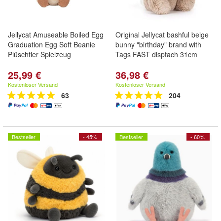
Jellycat Amuseable Boiled Egg
Original Jellycat bashful beige
Graduation Egg Soft Beanie
bunny "birthday" brand with
Plüschtier Spielzeug
Tags FAST disptach 31cm
25,99 €
36,98 €
Kostenloser Versand
Kostenloser Versand
63
204
Bestseller
- 45%
Bestseller
- 60%