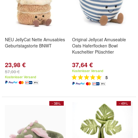
NEU JellyCat Nette Amusables
Original Jellycat Amuseable
Geburtstagstorte BNWT
Oats Haferflocken Bowl
Kuscheltier Plüschtier
23,98 €
37,64 €
Kostenloser Versand
57,00 €
Kostenloser Versand
5
- 38%
- 49%