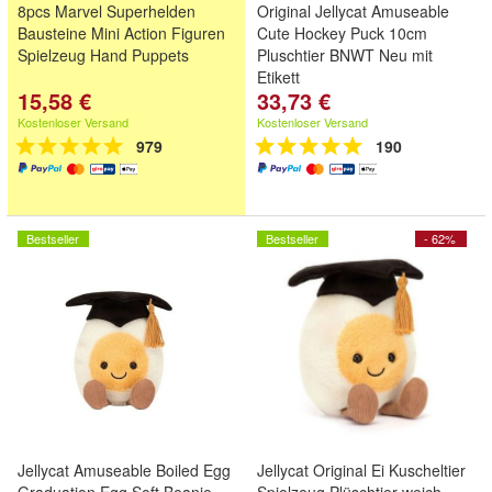
8pcs Marvel Superhelden
Original Jellycat Amuseable
Bausteine Mini Action Figuren
Cute Hockey Puck 10cm
Spielzeug Hand Puppets
Pluschtier BNWT Neu mit
Etikett
15,58 €
33,73 €
Kostenloser Versand
Kostenloser Versand
979
190
Bestseller
Bestseller
- 62%
Jellycat Amuseable Boiled Egg
Jellycat Original Ei Kuscheltier