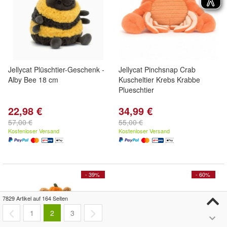
Jellycat Plüschtier-Geschenk -
Jellycat Pinchsnap Crab
Alby Bee 18 cm
Kuscheltier Krebs Krabbe
Plueschtier
22,98 €
34,99 €
57,00 €
55,00 €
Kostenloser Versand
Kostenloser Versand
- 39%
- 60%
7829 Artikel auf 164 Seiten
1
2
3