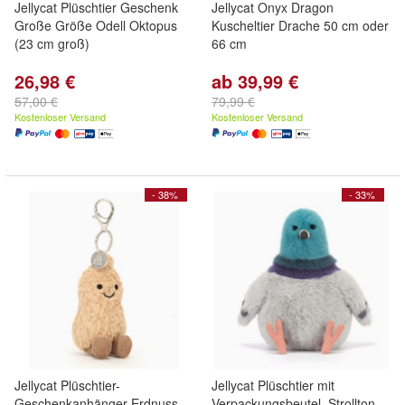
Jellycat Plüschtier Geschenk
Jellycat Onyx Dragon
Große Größe Odell Oktopus
Kuscheltier Drache 50 cm oder
(23 cm groß)
66 cm
26,98 €
ab 39,99 €
57,00 €
79,99 €
Kostenloser Versand
Kostenloser Versand
- 38%
- 33%
Jellycat Plüschtier-
Jellycat Plüschtier mit
Geschenkanhänger Erdnuss
Verpackungsbeutel, Strollton