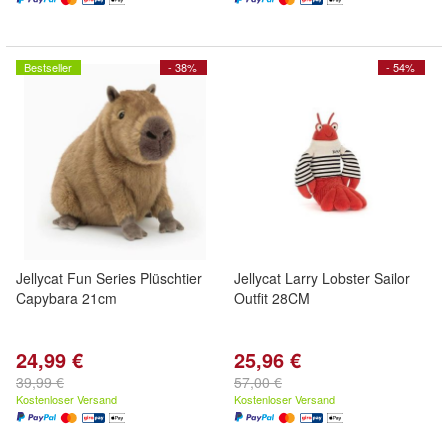
Bestseller
- 38%
- 54%
Jellycat Fun Series Plüschtier
Jellycat Larry Lobster Sailor
Capybara 21cm
Outfit 28CM
24,99 €
25,96 €
39,99 €
57,00 €
Kostenloser Versand
Kostenloser Versand