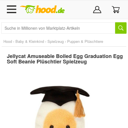
Hood
›
Baby & Kleinkind
›
Spielzeug
›
Puppen & Plüschtiere
Jellycat Amuseable Boiled Egg Graduation Egg
Soft Beanie Plüschtier Spielzeug