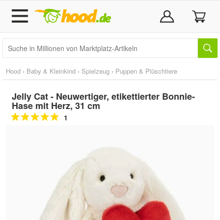
Hood
›
Baby & Kleinkind
›
Spielzeug
›
Puppen & Plüschtiere
Jelly Cat - Neuwertiger, etikettierter Bonnie-
Hase mit Herz, 31 cm
1