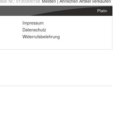
tikel Nr.:
0130306158
Melden
|
Ähnlichen
Artikel verkaufen
Platin
Impressum
Datenschutz
Widerrufsbelehrung