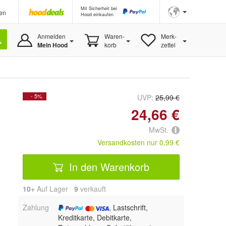
Mit Sicherheit bei
en
Hood einkaufen
Anmelden
Waren-
Merk-
Mein Hood
korb
zettel
- 5%
UVP:
25,99 €
24,66 €
MwSt.
Versandkosten nur 0,99 €
In den Warenkorb
10+
Auf Lager
9
 verkauft
Zahlung
, Lastschrift,
Kreditkarte, Debitkarte,