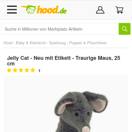
Hood
›
Baby & Kleinkind
›
Spielzeug
›
Puppen & Plüschtiere
Jelly Cat - Neu mit Etikett - Traurige Maus, 25
cm
1