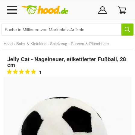
Hood
›
Baby & Kleinkind
›
Spielzeug
›
Puppen & Plüschtiere
Jelly Cat - Nagelneuer, etikettierter Fußball, 28
cm
1