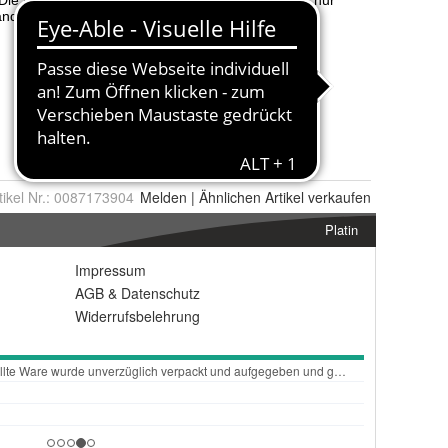
tikel Nr.:
0087173904
Melden
|
Ähnlichen
Artikel verkaufen
Platin
Impressum
AGB
&
Datenschutz
Widerrufsbelehrung