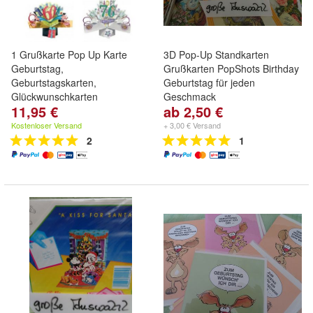
1 Grußkarte Pop Up Karte
3D Pop-Up Standkarten
Geburtstag,
Grußkarten PopShots Birthday
Geburtstagskarten,
Geburtstag für jeden
Glückwunschkarten
Geschmack
11,95 €
ab 2,50 €
Geschenke
Kostenloser Versand
+ 3,00 € Versand
2
1