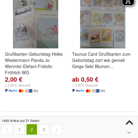
Grußkarten Geburtstag Heike
Taunus Card Grußkarten zum
Westermann Panda Jo
Geburtstag zart wie gemalt
Wermter Elefant Fridolin
Geige Sekt Blumen...
Fröhlich WG
2,00 €
ab 0,50 €
+ 3,00 € Versand
+ 3,00 € Versand
1469 Artikel auf 31 Seiten
1
2
3