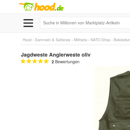
Hood
›
Sammeln & Seltenes
›
Militaria
›
NATO-Shop
›
Bekleidu
Jagdweste Anglerweste oliv
2
Bewertungen