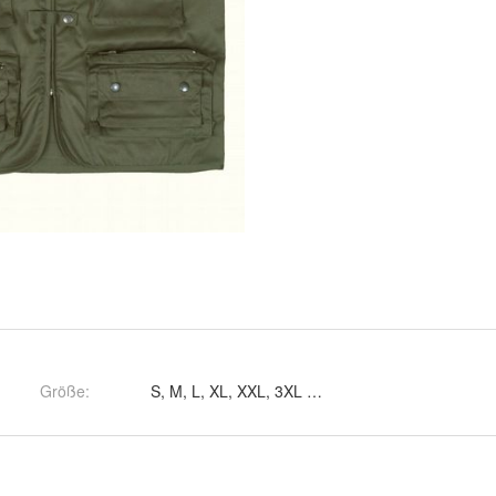
Größe
:
S, M, L, XL, XXL, 3XL und 4XL