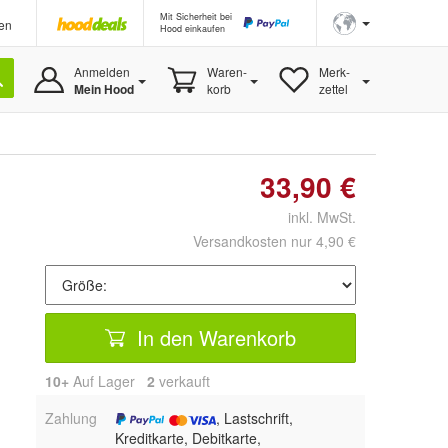
Mit Sicherheit bei
en
Hood einkaufen
Anmelden
Waren-
Merk-
Mein Hood
korb
zettel
33,90 €
inkl. MwSt.
Versandkosten nur 4,90 €
In den Warenkorb
10+
Auf Lager
2
 verkauft
Zahlung
, Lastschrift,
Kreditkarte, Debitkarte,