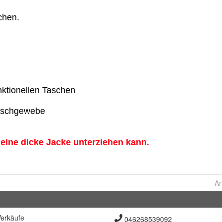
Ar
erkäufe
046268539092