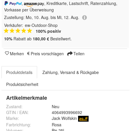
,
, Kreditkarte, Lastschrift, Ratenzahlung,
Vorkasse per Überweisung
Zustellung:
Mo, 10. Aug. bis Mi, 12. Aug.
Verkäufer:
ew-Outdoor-Shop
100% positiv
10%
Rabatt ab
180,00 €
Bestellwert.
Merken
Preis vorschlagen
Teilen
Produktdetails
Zahlung, Versand & Rückgabe
Produktsicherheit
Artikelmerkmale
Zustand:
Neu
GTIN / EAN:
4064993996692
Marke:
Jack Wolfskin
Farbrichtung
:
Rosa
Volumen
:
Bis 25l