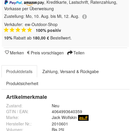
,
, Kreditkarte, Lastschrift, Ratenzahlung,
Vorkasse per Überweisung
Zustellung:
Mo, 10. Aug. bis Mi, 12. Aug.
Verkäufer:
ew-Outdoor-Shop
100% positiv
10%
Rabatt ab
180,00 €
Bestellwert.
Merken
Preis vorschlagen
Teilen
Produktdetails
Zahlung, Versand & Rückgabe
Produktsicherheit
Artikelmerkmale
Zustand:
Neu
GTIN / EAN:
4064993640359
Marke:
Jack Wolfskin
Hersteller Nr.:
2010601
Volumen
:
Bis 25l