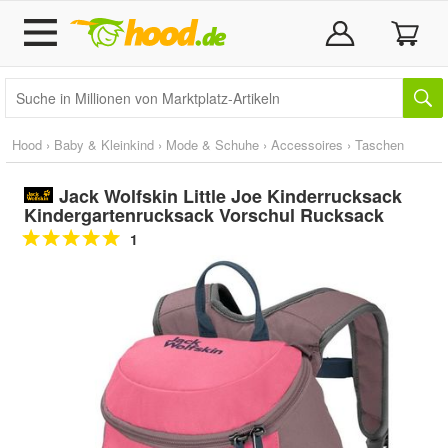
Hood
›
Baby & Kleinkind
›
Mode & Schuhe
›
Accessoires
›
Taschen
Jack Wolfskin Little Joe Kinderrucksack
Kindergartenrucksack Vorschul Rucksack
1