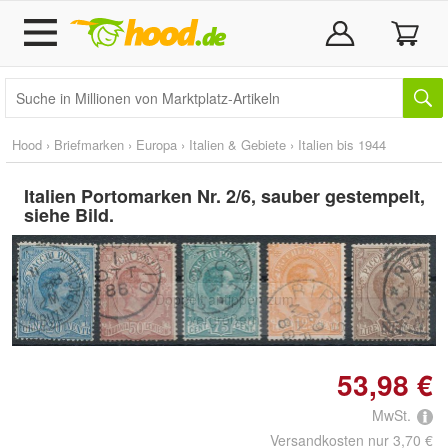
Hood
›
Briefmarken
›
Europa
›
Italien & Gebiete
›
Italien bis 1944
Italien Portomarken Nr. 2/6, sauber gestempelt,
siehe Bild.
Doppelt antippen zum
vergrößern
53,98 €
MwSt.
Versandkosten nur 3,70 €