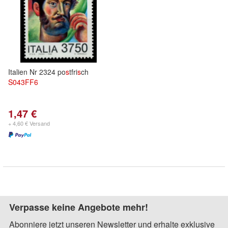
Italien Nr 2324 po
s
tfri
s
ch
S
043FF
6
1,47 €
+ 4,60 € Versand
Verpasse keine Angebote mehr!
Abonniere jetzt unseren Newsletter und erhalte exklusive