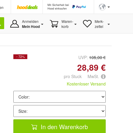
Mit Sicherheit bei
en
Hood einkaufen
Anmelden
Waren-
Merk-
Mein Hood
korb
zettel
- 72%
UVP:
105,00 €
28,89 €
pro Stuck MwSt.
Kostenloser Versand
In den Warenkorb