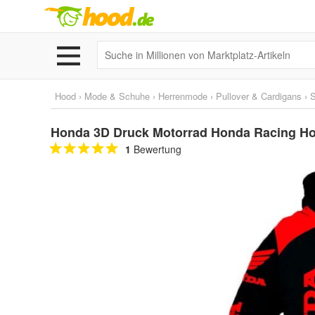
Hood
›
Mode & Schuhe
›
Herrenmode
›
Pullover & Cardigans
›
S
Honda 3D Druck Motorrad Honda Racing Ho
1
Bewertung