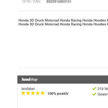
GTIN / EAN:
8925816863101
larsfaber
219 Ve
100% positiv
Gewerb