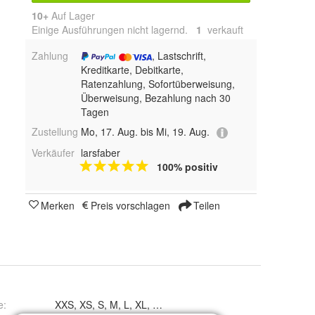
10+
Auf Lager
Einige Ausführungen nicht lagernd.
1
 verkauft
Zahlung
, Lastschrift,
Kreditkarte, Debitkarte,
Ratenzahlung, Sofortüberweisung,
Überweisung, Bezahlung nach 30
Tagen
Zustellung
Mo, 17. Aug. bis Mi, 19. Aug.
Verkäufer
larsfaber
100% positiv
Merken
Preis vorschlagen
Teilen
e
:
XXS, XS, S, M, L, XL, XXL, XXXL, 4XL, 5XL und 6XL