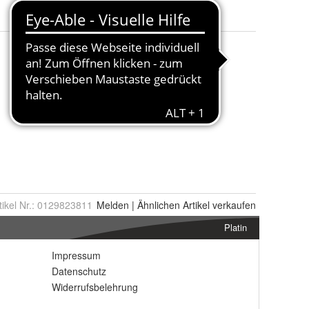
P18MMYFQ14JJV2B1, P18MMSR6MGR22I5F, P18MMN2USOK7LP1U
tikel Nr.:
0129823811
Melden
|
Ähnlichen
Artikel verkaufen
Platin
Impressum
Datenschutz
Widerrufsbelehrung