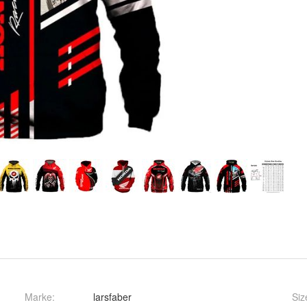
Marke:
larsfaber
Siz