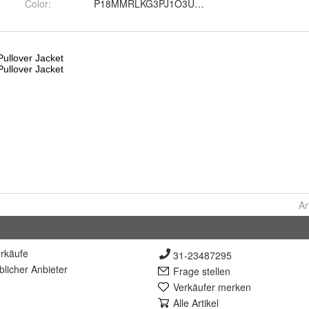
Color
:
P18MMRLKG3PJ1O3U, P18MMMAZKGSIW6LC, 
Ar
rkäufe
31-23487295
lich
er Anbieter
Frage stellen
Verkäufer merken
Alle Artikel